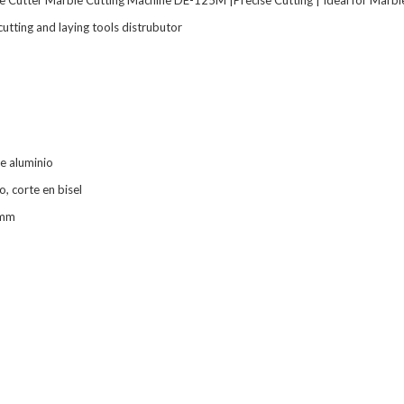
ile Cutter Marble Cutting Machine DE-125M |Precise Cutting | Ideal for Marbl
 cutting and laying tools distrubutor
e aluminio
o, corte en bisel
 mm