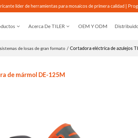
ricante líder de herramientas para mosaicos de primera calidad |
Prog
oductos
Acerca De TILER
OEM Y ODM
Distribuid
sistemas de losas de gran formato
/
Cortadora eléctrica de azulejos
Nuevo Lanzamie
dora de mármol DE-125M