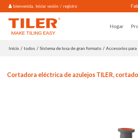
Fab
bienvenida,
Iniciar sesión
/
registro
Hogar
Pr
Inicio
todos
Sistema de losa de gran formato
Accesorios para 
/
/
/
Cortadora eléctrica de azulejos TILER, corta