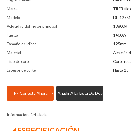
English details
Electric T
Marca
TILER tile
Modelo
DE-125M
Velocidad del motor principal
13800R
Fuerza
1400W
Tamaño del disco.
125mm
Material
Aleación d
Tipo de corte
Corte rect
Espesor de corte
Hasta 25
Conecta Ahora
Añadir A La Lista De Deseos
Información Detallada
◢ ESPECIFICACIÓN