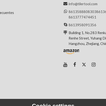
info@tilertool.com
8613588808303
8613
recuentes
8613777474451
8613958091356
Building 1, No.283 Renk
Renhe Street, Yuhang Dis
Hangzhou, Zhejiang, Ch
Cookie settings