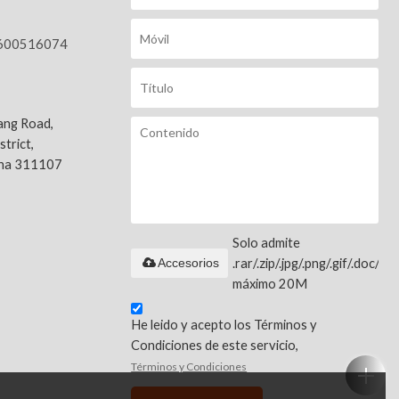
600516074
ang Road,
trict,
ina 311107
Solo admite
Accesorios
.rar/.zip/.jpg/.png/.gif/.doc/.xls
máximo 20M
He leido y acepto los Términos y
Condiciones de este servicio,
Términos y Condiciones