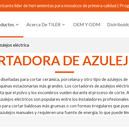
ricante líder de herramientas para mosaicos de primera calidad |
Prog
oductos
Acerca De TILER
OEM Y ODM
Distribuid
ulejos eléctrica
Nuevo Lanzamie
TADORA DE AZULEJ
 diseñadas para cortar cerámica, porcelana y otro tipo de azulejos de 
uinas estacionarias más grandes. Los cortadores de azulejos eléctric
vita que el polvo y los escombros vuelen durante el proceso de corte
ulejos eléctricos son populares entre los instaladores profesionales d
 para cortar baldosas más gruesas o con formas irregulares que puede
zulejos manuales y requieren una fuente de energía, lo que puede limi