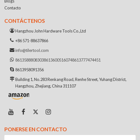
Blogs
Contacto
CONTÁCTENOS
Hangzhou John Hardware Tools Co.,Ltd
+86 571-88637866
info@tilertool.com
8613588808303
8613600516074
8613777474451
8613958091356
Building 1, No.283 Renkang Road, Renhe Street, Yuhang District,
Hangzhou, Zhejiang, China 311107
PONERSE EN CONTACTO