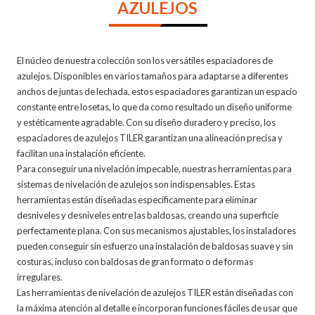
AZULEJOS
El núcleo de nuestra colección son los versátiles espaciadores de
azulejos. Disponibles en varios tamaños para adaptarse a diferentes
anchos de juntas de lechada, estos espaciadores garantizan un espacio
constante entre losetas, lo que da como resultado un diseño uniforme
y estéticamente agradable. Con su diseño duradero y preciso, los
espaciadores de azulejos TILER garantizan una alineación precisa y
facilitan una instalación eficiente.
Para conseguir una nivelación impecable, nuestras herramientas para
sistemas de nivelación de azulejos son indispensables. Estas
herramientas están diseñadas específicamente para eliminar
desniveles y desniveles entre las baldosas, creando una superficie
perfectamente plana. Con sus mecanismos ajustables, los instaladores
pueden conseguir sin esfuerzo una instalación de baldosas suave y sin
costuras, incluso con baldosas de gran formato o de formas
irregulares.
Las herramientas de nivelación de azulejos TILER están diseñadas con
la máxima atención al detalle e incorporan funciones fáciles de usar que