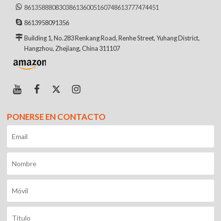
8613588808303
8613600516074
8613777474451
8613958091356
Building 1, No.283 Renkang Road, Renhe Street, Yuhang District,
Hangzhou, Zhejiang, China 311107
PONERSE EN CONTACTO