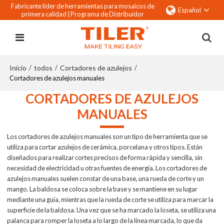
Fabricante líder de herramientas para mosaicos de
Español
primera calidad |
Programa de Distribuidor
Inicio
todos
Cortadores de azulejos
/
/
/
Cortadores de azulejos manuales
CORTADORES DE AZULEJOS
MANUALES
Los cortadores de azulejos manuales son un tipo de herramienta que se
utiliza para cortar azulejos de cerámica, porcelana y otros tipos. Están
diseñados para realizar cortes precisos de forma rápida y sencilla, sin
necesidad de electricidad u otras fuentes de energía. Los cortadores de
azulejos manuales suelen constar de una base, una rueda de corte y un
mango. La baldosa se coloca sobre la base y se mantiene en su lugar
mediante una guía, mientras que la rueda de corte se utiliza para marcar la
superficie de la baldosa. Una vez que se ha marcado la loseta, se utiliza una
palanca para romper la loseta a lo largo de la línea marcada, lo que da