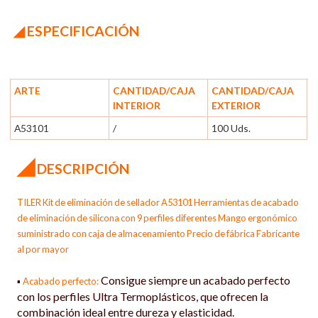
◢ ESPECIFICACIÓN
ARTE
CANTIDAD/CAJA
CANTIDAD/CAJA
INTERIOR
EXTERIOR
A53101
/
100 Uds.
◢
DESCRIPCIÓN
TILER Kit de eliminación de sellador A53101 Herramientas de acabado
de eliminación de silicona con 9 perfiles diferentes Mango ergonómico
suministrado con caja de almacenamiento Precio de fábrica Fabricante
al por mayor
Consigue siempre un acabado perfecto
▪
Acabado perfecto:
con los perfiles Ultra Termoplásticos, que ofrecen la
combinación ideal entre dureza y elasticidad.