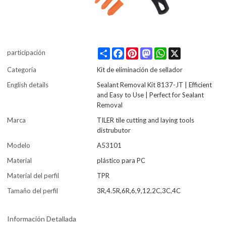
Share
Facebook
Pinterest
Mastodon
WhatsApp
X
participación
Categoría
Kit de eliminación de sellador
English details
Sealant Removal Kit 8137-JT | Efficient
and Easy to Use | Perfect for Sealant
Removal
Marca
TILER tile cutting and laying tools
distrubutor
Modelo
A53101
Material
plástico para PC
Material del perfil
TPR
Tamaño del perfil
3R,4.5R,6R,6,9,12,2C,3C,4C
Información Detallada