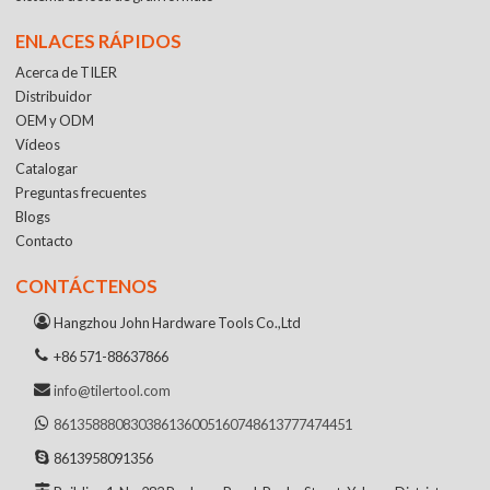
ENLACES RÁPIDOS
Acerca de TILER
Distribuidor
OEM y ODM
Vídeos
Catalogar
Preguntas frecuentes
Blogs
Contacto
CONTÁCTENOS
Hangzhou John Hardware Tools Co.,Ltd
+86 571-88637866
info@tilertool.com
8613588808303
8613600516074
8613777474451
8613958091356