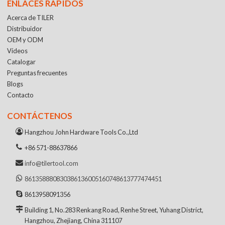
ENLACES RÁPIDOS
Acerca de TILER
Distribuidor
OEM y ODM
Vídeos
Catalogar
Preguntas frecuentes
Blogs
Contacto
CONTÁCTENOS
Hangzhou John Hardware Tools Co.,Ltd
+86 571-88637866
info@tilertool.com
8613588808303
8613600516074
8613777474451
8613958091356
Building 1, No.283 Renkang Road, Renhe Street, Yuhang District,
Hangzhou, Zhejiang, China 311107