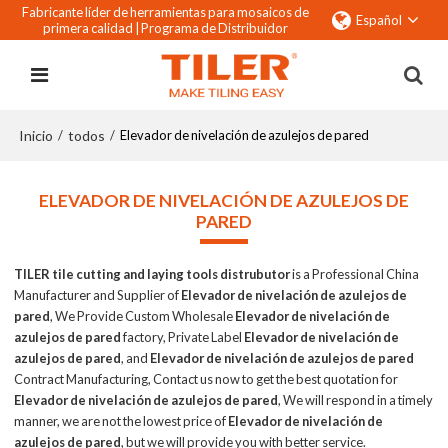
Fabricante líder de herramientas para mosaicos de
Español
primera calidad |
Programa de Distribuidor
Inicio
todos
/
/
Elevador de nivelación de azulejos de pared
ELEVADOR DE NIVELACIÓN DE AZULEJOS DE
PARED
TILER tile cutting and laying tools distrubutor
is a Professional China
Manufacturer and Supplier of
Elevador de nivelación de azulejos de
pared
, We Provide Custom Wholesale
Elevador de nivelación de
azulejos de pared
factory, Private Label
Elevador de nivelación de
azulejos de pared
, and
Elevador de nivelación de azulejos de pared
Contract Manufacturing, Contact us now to get the best quotation for
Elevador de nivelación de azulejos de pared
, We will respond in a timely
manner, we are not the lowest price of
Elevador de nivelación de
azulejos de pared
, but we will provide you with better service.