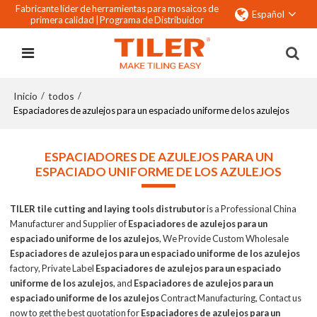
Fabricante líder de herramientas para mosaicos de
Español
primera calidad |
Programa de Distribuidor
Inicio
todos
/
/
Espaciadores de azulejos para un espaciado uniforme de los azulejos
ESPACIADORES DE AZULEJOS PARA UN
ESPACIADO UNIFORME DE LOS AZULEJOS
TILER tile cutting and laying tools distrubutor
is a Professional China
Manufacturer and Supplier of
Espaciadores de azulejos para un
espaciado uniforme de los azulejos
, We Provide Custom Wholesale
Espaciadores de azulejos para un espaciado uniforme de los azulejos
factory, Private Label
Espaciadores de azulejos para un espaciado
uniforme de los azulejos
, and
Espaciadores de azulejos para un
espaciado uniforme de los azulejos
Contract Manufacturing, Contact us
now to get the best quotation for
Espaciadores de azulejos para un