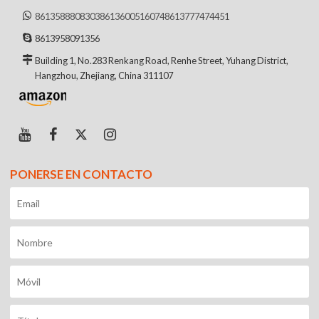
8613588808303
8613600516074
8613777474451
8613958091356
Building 1, No.283 Renkang Road, Renhe Street, Yuhang District,
Hangzhou, Zhejiang, China 311107
PONERSE EN CONTACTO