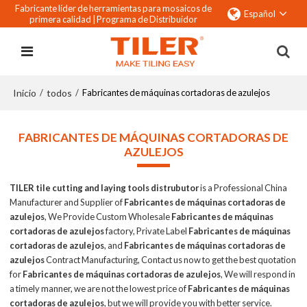
Fabricante líder de herramientas para mosaicos de
Español
primera calidad |
Programa de Distribuidor
Inicio
todos
/
/
Fabricantes de máquinas cortadoras de azulejos
FABRICANTES DE MÁQUINAS CORTADORAS DE
AZULEJOS
TILER tile cutting and laying tools distrubutor
is a Professional China
Manufacturer and Supplier of
Fabricantes de máquinas cortadoras de
azulejos
, We Provide Custom Wholesale
Fabricantes de máquinas
cortadoras de azulejos
factory, Private Label
Fabricantes de máquinas
cortadoras de azulejos
, and
Fabricantes de máquinas cortadoras de
azulejos
Contract Manufacturing, Contact us now to get the best quotation
for
Fabricantes de máquinas cortadoras de azulejos
, We will respond in
a timely manner, we are not the lowest price of
Fabricantes de máquinas
cortadoras de azulejos
, but we will provide you with better service.