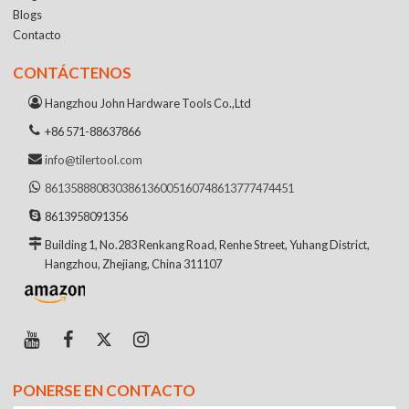
Blogs
Contacto
CONTÁCTENOS
Hangzhou John Hardware Tools Co.,Ltd
+86 571-88637866
info@tilertool.com
8613588808303
8613600516074
8613777474451
8613958091356
Building 1, No.283 Renkang Road, Renhe Street, Yuhang District,
Hangzhou, Zhejiang, China 311107
PONERSE EN CONTACTO