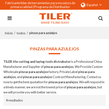
Fabricante líder de herramientas para mosaicos de
Español
primera calidad |
Programa de Distribuidor
Inicio
todos
/
/
pinzas para azulejos
PINZAS PARA AZULEJOS
TILER tile cutting and laying tools distrubutor
is a Professional China
Manufacturer and Supplier of
pinzas para azulejos
, We Provide Custom
Wholesale
pinzas para azulejos
factory, Private Label
pinzas para
azulejos
, and
pinzas para azulejos
Contract Manufacturing, Contact us
now to get the best quotation for
pinzas para azulejos
, We will respond in
a timely manner, we are not the lowest price of
pinzas para azulejos
, but
we will provide you with better service.
4 resultados