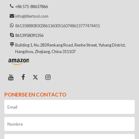
+86 571-88637866
info@tilertool.com
8613588808303
8613600516074
8613777474451
8613958091356
Building 1, No.283 Renkang Road, Renhe Street, Yuhang District,
Hangzhou, Zhejiang, China 311107
PONERSE EN CONTACTO