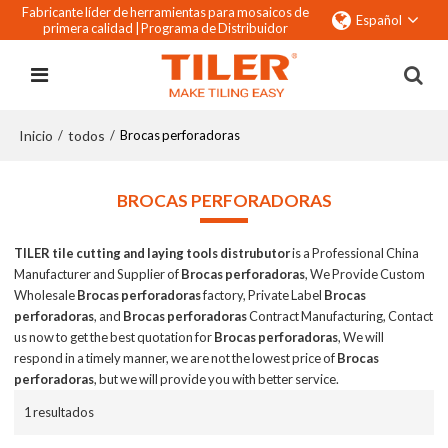
Fabricante líder de herramientas para mosaicos de
Español
primera calidad |
Programa de Distribuidor
Inicio
todos
/
/
Brocas perforadoras
BROCAS PERFORADORAS
TILER tile cutting and laying tools distrubutor
is a Professional China
Manufacturer and Supplier of
Brocas perforadoras
, We Provide Custom
Wholesale
Brocas perforadoras
factory, Private Label
Brocas
perforadoras
, and
Brocas perforadoras
Contract Manufacturing, Contact
us now to get the best quotation for
Brocas perforadoras
, We will
respond in a timely manner, we are not the lowest price of
Brocas
perforadoras
, but we will provide you with better service.
1 resultados