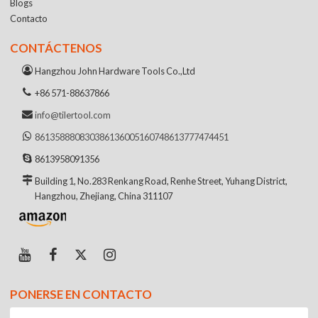
Blogs
Contacto
CONTÁCTENOS
Hangzhou John Hardware Tools Co.,Ltd
+86 571-88637866
info@tilertool.com
8613588808303
8613600516074
8613777474451
8613958091356
Building 1, No.283 Renkang Road, Renhe Street, Yuhang District,
Hangzhou, Zhejiang, China 311107
PONERSE EN CONTACTO