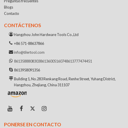
Preguntas frecuentes
Blogs
Contacto
CONTÁCTENOS
Hangzhou John Hardware Tools Co.,Ltd
+86 571-88637866
info@tilertool.com
8613588808303
8613600516074
8613777474451
8613958091356
Building 1, No.283 Renkang Road, Renhe Street, Yuhang District,
Hangzhou, Zhejiang, China 311107
PONERSE EN CONTACTO