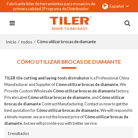
Fabricante líder de herramientas para mosaicos de
Español
primera calidad |
Programa de Distribuidor
Inicio
todos
/
/
Cómo utilizar brocas de diamante
CÓMO UTILIZAR BROCAS DE DIAMANTE
TILER tile cutting and laying tools distrubutor
is a Professional China
Manufacturer and Supplier of
Cómo utilizar brocas de diamante
, We
Provide Custom Wholesale
Cómo utilizar brocas de diamante
factory,
Private Label
Cómo utilizar brocas de diamante
, and
Cómo utilizar
brocas de diamante
Contract Manufacturing, Contact us now to get the
best quotation for
Cómo utilizar brocas de diamante
, We will respond in
a timely manner, we are not the lowest price of
Cómo utilizar brocas de
diamante
, but we will provide you with better service.
1 resultados