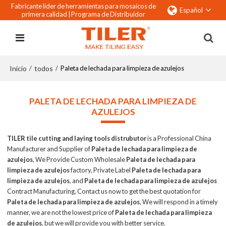
Fabricante líder de herramientas para mosaicos de
Español
primera calidad |
Programa de Distribuidor
Inicio
todos
/
/
Paleta de lechada para limpieza de azulejos
PALETA DE LECHADA PARA LIMPIEZA DE
AZULEJOS
TILER tile cutting and laying tools distrubutor
is a Professional China
Manufacturer and Supplier of
Paleta de lechada para limpieza de
azulejos
, We Provide Custom Wholesale
Paleta de lechada para
limpieza de azulejos
factory, Private Label
Paleta de lechada para
limpieza de azulejos
, and
Paleta de lechada para limpieza de azulejos
Contract Manufacturing, Contact us now to get the best quotation for
Paleta de lechada para limpieza de azulejos
, We will respond in a timely
manner, we are not the lowest price of
Paleta de lechada para limpieza
de azulejos
, but we will provide you with better service.