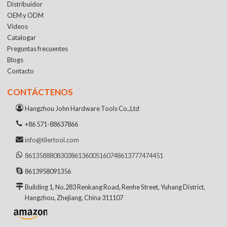
Distribuidor
OEM y ODM
Vídeos
Catalogar
Preguntas frecuentes
Blogs
Contacto
CONTÁCTENOS
Hangzhou John Hardware Tools Co.,Ltd
+86 571-88637866
info@tilertool.com
8613588808303
8613600516074
8613777474451
8613958091356
Building 1, No.283 Renkang Road, Renhe Street, Yuhang District,
Hangzhou, Zhejiang, China 311107