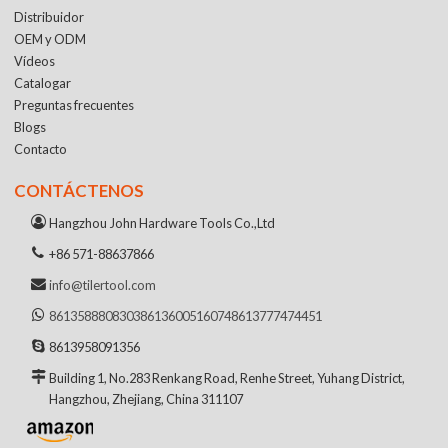
Distribuidor
OEM y ODM
Vídeos
Catalogar
Preguntas frecuentes
Blogs
Contacto
CONTÁCTENOS
Hangzhou John Hardware Tools Co.,Ltd
+86 571-88637866
info@tilertool.com
8613588808303
8613600516074
8613777474451
8613958091356
Building 1, No.283 Renkang Road, Renhe Street, Yuhang District,
Hangzhou, Zhejiang, China 311107