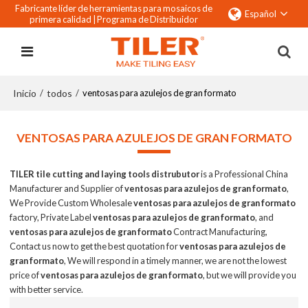
Fabricante líder de herramientas para mosaicos de
Español
primera calidad |
Programa de Distribuidor
Inicio
todos
/
/
ventosas para azulejos de gran formato
VENTOSAS PARA AZULEJOS DE GRAN FORMATO
TILER tile cutting and laying tools distrubutor
is a Professional China
Manufacturer and Supplier of
ventosas para azulejos de gran formato
,
We Provide Custom Wholesale
ventosas para azulejos de gran formato
factory, Private Label
ventosas para azulejos de gran formato
, and
ventosas para azulejos de gran formato
Contract Manufacturing,
Contact us now to get the best quotation for
ventosas para azulejos de
gran formato
, We will respond in a timely manner, we are not the lowest
price of
ventosas para azulejos de gran formato
, but we will provide you
with better service.